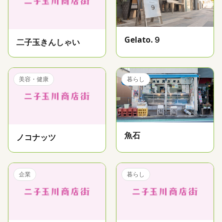
Gelato.９
二子玉きんしゃい
美容・健康
暮らし
魚石
ノコナッツ
企業
暮らし