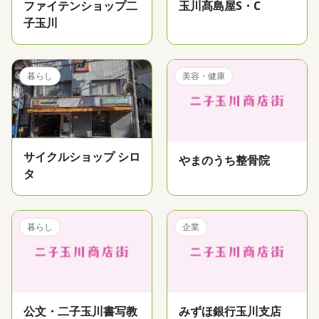
ファイテンショップ二
玉川髙島屋S・C
子玉川
暮らし
美容・健康
サイクルショップ シロ
やまのうち整骨院
タ
暮らし
企業
公文・二子玉川書写教
みずほ銀行玉川支店