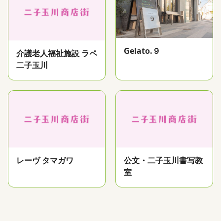
Gelato.９
介護老人福祉施設 ラペ
二子玉川
レーヴ タマガワ
公文・二子玉川書写教
室