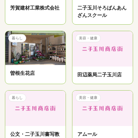
芳賀建材工業株式会社
二子玉川そろばんあん
ざんスクール
暮らし
美容・健康
曽根生花店
田辺薬局二子玉川店
暮らし
美容・健康
公文・二子玉川書写教
アムール