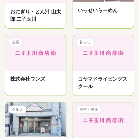
いっせいらーめん
おにぎり・とん汁 山太
郎 二子玉川
企業
暮らし
株式会社ワンズ
コヤマドライビングス
クール
グルメ
美容・健康