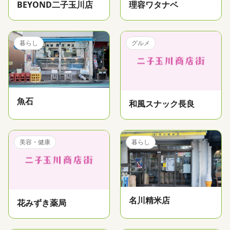
BEYOND二子玉川店
理容ワタナベ
暮らし
グルメ
魚石
和風スナック長良
美容・健康
暮らし
名川精米店
花みずき薬局