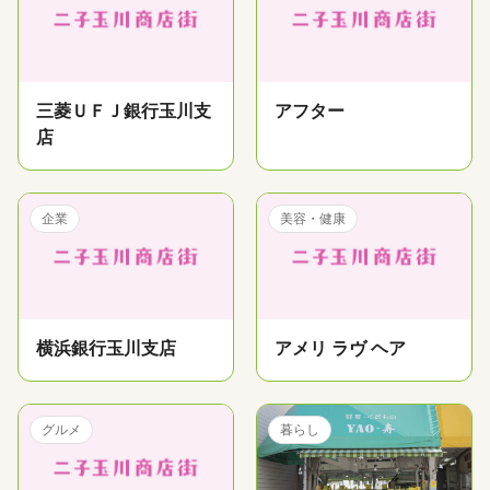
三菱ＵＦＪ銀行玉川支
アフター
店
企業
美容・健康
横浜銀行玉川支店
アメリ ラヴ ヘア
グルメ
暮らし