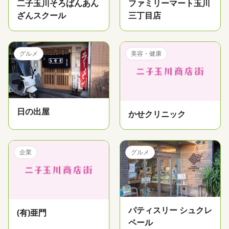
二子玉川そろばんあん
ファミリーマート玉川
ざんスクール
三丁目店
グルメ
美容・健康
日の出屋
かせクリニック
企業
グルメ
パティスリー シュクレ
(有)亜門
ペール