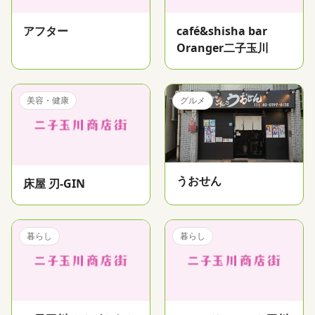
アフター
café&shisha bar
Oranger二子玉川
美容・健康
グルメ
うおせん
床屋 刃-GIN
暮らし
暮らし