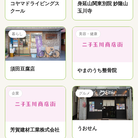
コヤマドライビングス
身延山関東別院 妙隆山
クール
玉川寺
暮らし
美容・健康
須田豆腐店
やまのうち整骨院
企業
グルメ
うおせん
芳賀建材工業株式会社