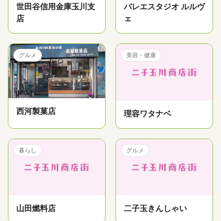
世田谷信用金庫玉川支
バレエスタジオ ルルヴ
店
ェ
グルメ
美容・健康
西河製菓店
理容ワタナベ
暮らし
グルメ
山田燃料店
二子玉きんしゃい