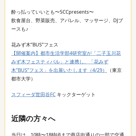
酔っ払っていいとも〜SCCpresents〜
飲食屋台、野菜販売、アパレル、マッサージ、DJブ
ースも♪
花みず木”BUS”フェス
【開催案内】都市生活学部4研究室が「二子玉川花
みず木フェスティバル」と連携し、「花みず
木”BUS”フェス」を出展いたします（4/29）
（東京
都市大学）
スフィーダ世田谷FC
キックターゲット
近隣の方々へ
当日は、10時〜18時頃まで商店街通りの一部で交通