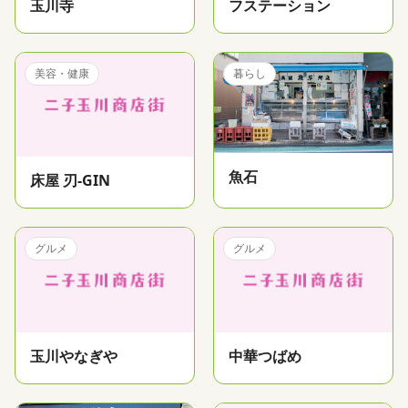
玉川寺
フステーション
美容・健康
暮らし
魚石
床屋 刃-GIN
グルメ
グルメ
玉川やなぎや
中華つばめ