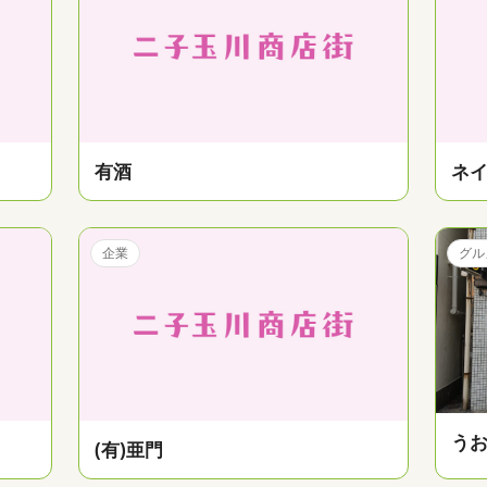
有酒
ネイ
企業
グル
う
(有)亜門