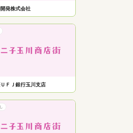
神開発株式会社
菱ＵＦＪ銀行玉川支店
し