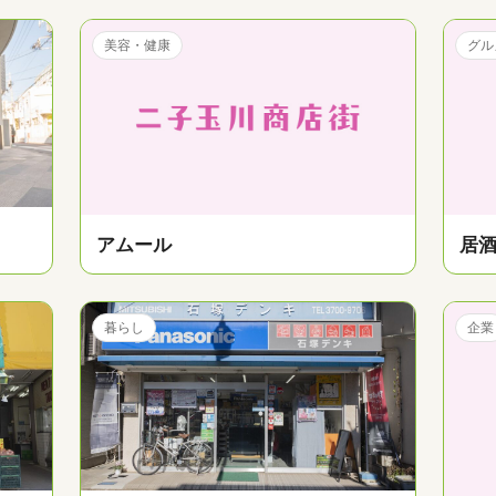
美容・健康
グル
アムール
居
暮らし
企業