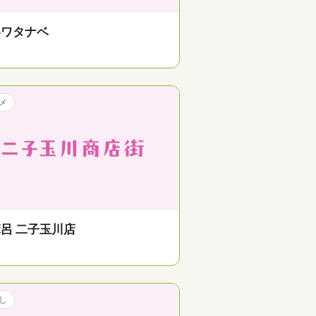
容ワタナベ
メ
呂 二子玉川店
し