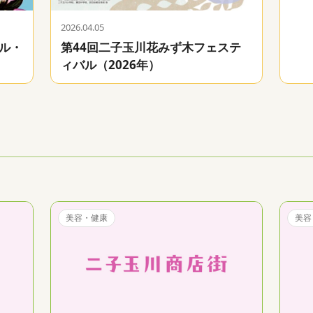
2026.04.05
ル・
第44回二子玉川花みず木フェステ
）
ィバル（2026年）
美容・健康
美容