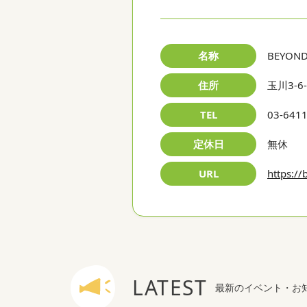
名称
BEYO
住所
玉川3-6
TEL
03-641
定休日
無休
URL
https:/
LATEST
最新のイベント・お