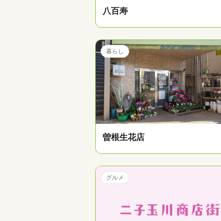
八百寿
暮らし
曽根生花店
グルメ