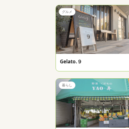
グルメ
Gelato.９
暮らし