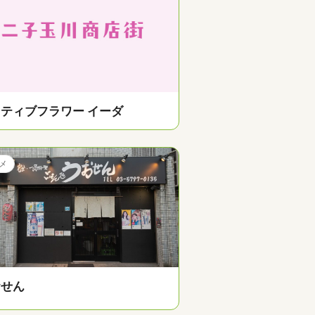
ティブフラワー イーダ
メ
おせん