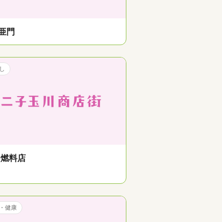
)亜門
し
田燃料店
・健康