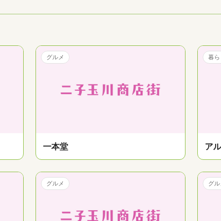
グルメ
暮ら
一本堂
ア
グルメ
グル