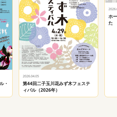
2026.
ホ
た
2026.04.05
ル・
第44回二子玉川花みず木フェステ
）
ィバル（2026年）