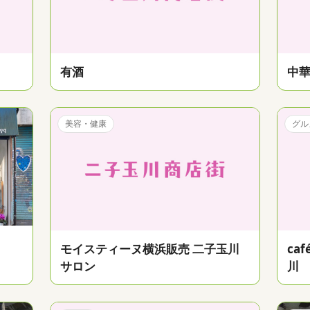
有酒
中
美容・健康
グル
モイスティーヌ横浜販売 二子玉川
caf
サロン
川