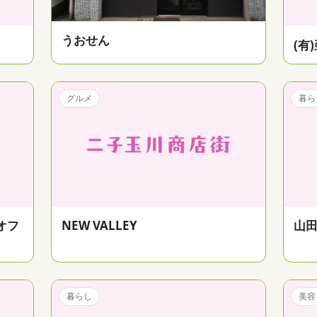
うおせん
(有
グルメ
暮ら
オフ
NEW VALLEY
山
暮らし
美容