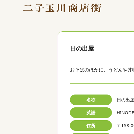
日の出屋
おそばのほかに、うどんや丼
名称
日の出
英語
HINODE
住所
〒158-