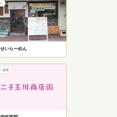
メ
っせいらーめん
・健康
川歯科医院