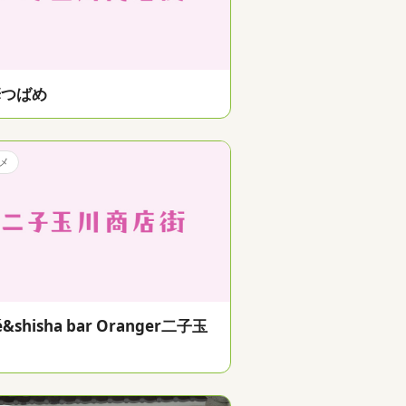
華つばめ
メ
é&shisha bar Oranger二子玉